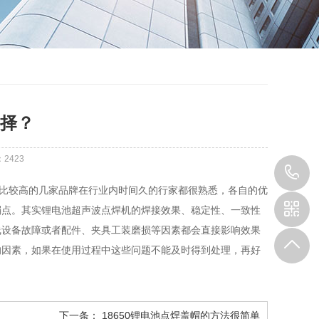
择？
2423
1
比较高的几家品牌在行业内时间久的行家都很熟悉，各自的优
弱点。其实锂电池超声波点焊机的焊接效果、稳定性、一致性
线设备故障或者配件、夹具工装磨损等因素都会直接影响效果
的因素，如果在使用过程中这些问题不能及时得到处理，再好
下一条：
18650锂电池点焊盖帽的方法很简单